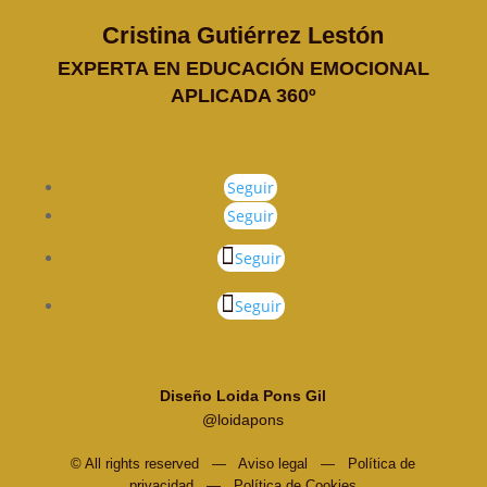
Cristina Gutiérrez Lestón
EXPERTA EN EDUCACIÓN EMOCIONAL
APLICADA 360º
Seguir
Seguir
Seguir
Seguir
Diseño Loida Pons Gil
@loidapons
© All rights reserved —
Aviso legal
—
Política de
privacidad
—
Política de Cookies