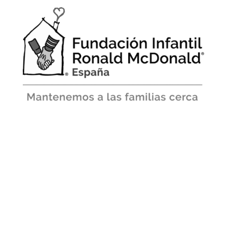
tengo un regalo para ti
¿Quieres aumentar tu
inteligencia emocional?