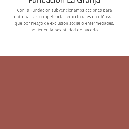
Con la Fundación subvencionamos acciones para
entrenar las competencias emocionales en niños/as
que por riesgo de exclusión social o enfermedades,
no tienen la posibilidad de hacerlo.
La solidaridad y el compartir lo que sé, forma parte
de mi ADN, lo que me ha llevado a realizar diversas e
intensas acciones sociales como el proyecto:
#Invulnerables
de la fundación La Caixa, con la Fundación del F. C.