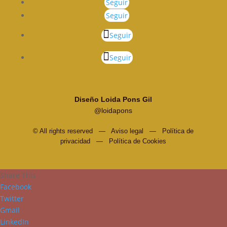
Seguir
Seguir
Seguir
Seguir
Diseño Loida Pons Gil
@loidapons
© All rights reserved —
Aviso legal
—
Política de
privacidad
—
Política de Cookies
Share This
Facebook
Twitter
Gmail
LinkedIn