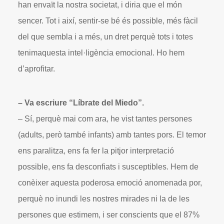
han envaït la nostra societat, i diria que el món
sencer. Tot i així, sentir-se bé és possible, més fàcil
del que sembla i a més, un dret perquè tots i totes
tenimaquesta intel·ligència emocional. Ho hem
d’aprofitar.
– Va escriure “Líbrate del Miedo”.
– Sí, perquè mai com ara, he vist tantes persones
(adults, però també infants) amb tantes pors. El temor
ens paralitza, ens fa fer la pitjor interpretació
possible, ens fa desconfiats i susceptibles. Hem de
conèixer aquesta poderosa emoció anomenada por,
perquè no inundi les nostres mirades ni la de les
persones que estimem, i ser conscients que el 87%